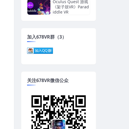
or
Oculus Quest 游戏
《架子鼓VR》Parad
iddle VR
加入678VR群（3）
关注678VR微信公众