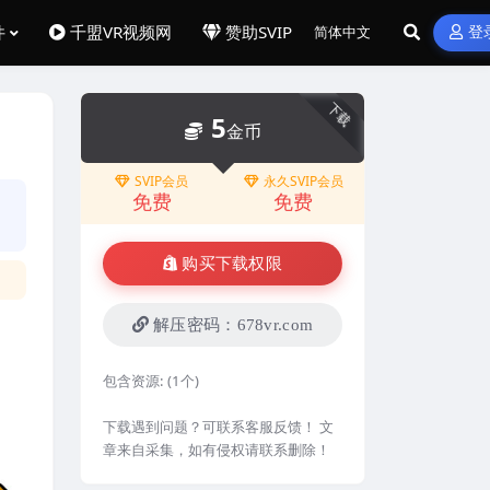
件
千盟VR视频网
赞助SVIP
登
下载
5
金币
SVIP会员
永久SVIP会员
免费
免费
购买下载权限
解压密码：678vr.com
包含资源:
(1个)
下载遇到问题？可联系客服反馈！ 文
章来自采集，如有侵权请联系删除！