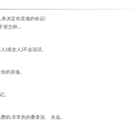
,来决定你灵魂的命运!
,不管怎样…
人(或女人)不会说话。
是你的灵魂。
印记。
费的,非常热的桑拿浴。 永远。