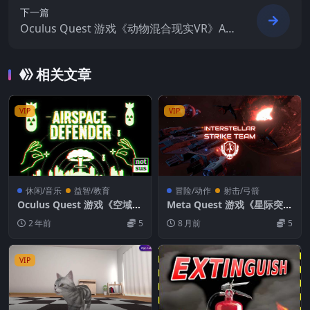
下一篇
Oculus Quest 游戏《动物混合现实VR》An
imalz Mixed Reality VR
相关文章
VIP
VIP
休闲/音乐
益智/教育
冒险/动作
射击/弓箭
Oculus Quest 游戏《空域卫
Meta Quest 游戏《星际突击
士》Airspace Defender
队VR》Interstellar Strike T
2 年前
5
8 月前
5
eam VR
VIP