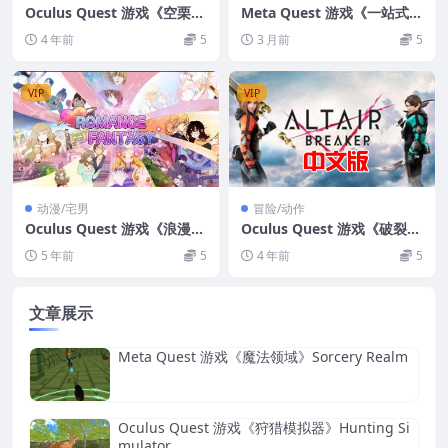
Oculus Quest 游戏《空栗剑
Meta Quest 游戏《一站式虚
道VR》KARAKURI KENGEKI
拟旅行》WorldLens: All-in-
4 年前
5
3 月前
5
VR
One Virtual Travel
VIP
VIP
动漫/宅男
冒险/动作
Oculus Quest 游戏《浪漫幻
Oculus Quest 游戏《破裂剑
想 VR》COMIXV EDITION –
术VR》ALTAIR BREAKER V
5 年前
5
4 年前
5
ROMANCE FANTASY VR
R
文章展示
Meta Quest 游戏《魔法领域》Sorcery Realm
Oculus Quest 游戏《狩猎模拟器》Hunting Si
mulator