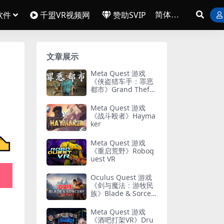
软件
千盟VR视频网
赞助SVIP
文章展示
Meta Quest 游戏
《侠盗猎车手：罪恶
都市》Grand Theft
Auto: Vice City
Meta Quest 游戏
《战斗殴者》Hayma
ker
Meta Quest 游戏
《重启荒野》Roboq
uest VR
Oculus Quest 游戏
《剑与魔法：游牧民
族》Blade & Sorcer
y: Nomad
Meta Quest 游戏
《酒吧打架VR》Dru