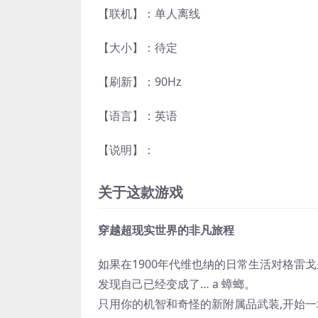
【联机】：单人离线
【大小】：待定
【刷新】：90Hz
【语言】：英语
【说明】：
关于这款游戏
穿越超现实世界的非凡旅程
如果在1900年代维也纳的日常生活对格雷
发现自己已经变成了… a
蟑螂
。
只用你的
机智
和
奇怪的新附属品
武装,开始