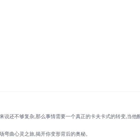
戈来说还不够复杂,那么事情需要一个真正的卡夫卡式的转变,当他
一场弯曲心灵之旅,揭开你
变形
背后的奥秘。