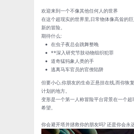
欢迎来到一个不像其他任何人的世界
在这个超现实的世界里,日常物体像高耸的巨
新的冒险。
期待什么:
在虫子夜总会跳舞
整晚
**深入研究节肢动物组织犯罪
道奇
猛犸象人类的手
逃离
马车官员的官僚陷阱
但要小心
,你朋友的生命正悬挂在线,而你恢
计划的地方。
变形是一个第一人称
冒险平台
背景在一个超
希望。
你会
避开塔
并
拯救你的朋友
吗? 还是你会永