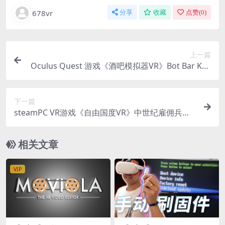
678vr
分享
收藏
点赞(
0
)
上一篇
Oculus Quest 游戏《酒吧模拟器VR》Bot Bar Kee
perVR 游戏破解版下载
下一篇
steamPC VR游戏《自由国度VR》中世纪雇佣兵团F
ree Company VR 游戏下载
相关文章
VIP