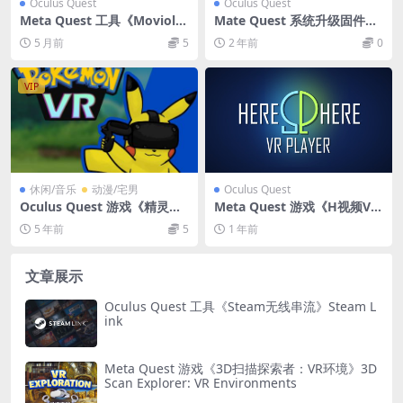
Oculus Quest
Oculus Quest
Meta Quest 工具《Moviola
Mate Quest 系统升级固件手
视频编辑器》Moviola Video
动一体机更新教程（Quest 刷
5 月前
5
2 年前
0
Editor
机）
VIP
休闲/音乐
动漫/宅男
Oculus Quest
Oculus Quest 游戏《精灵宝
Meta Quest 游戏《H视频VR
可梦VR/神奇宝贝VR》Poké
播放器》HereSphere VR Vid
5 年前
5
1 年前
mon VR quest游戏下载
eo Player
文章展示
Oculus Quest 工具《Steam无线串流》Steam L
ink
Meta Quest 游戏《3D扫描探索者：VR环境》3D
Scan Explorer: VR Environments