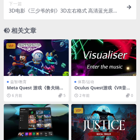
下一篇
3D电影《三少爷的剑》3D左右格式 高清蓝光原盘
百度网盘+迅雷BT 下载
相关文章
VIP
益智/教育
体育/运动
Meta Quest 游戏《鲁夫纳
Oculus Quest游戏《VR音乐
特：星球伙伴》Ruffnauts: Pl
播放器》Evry way Visualiser
6 月前
5
2 年前
0
anet Pals
VR
VIP