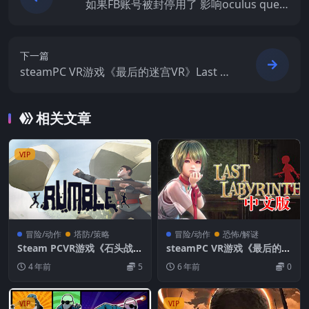
如果FB账号被封停用了 影响oculus quest
以后使用一体机或者串流吗
下一篇
steamPC VR游戏《最后的迷宫VR》Last La
byrinth VR游戏破解版下载
相关文章
VIP
冒险/动作
塔防/策略
冒险/动作
恐怖/解谜
Steam PCVR游戏《石头战士
steamPC VR游戏《最后的迷
VR》 RUMBLE VR
宫VR》Last Labyrinth VR游
4 年前
5
6 年前
0
戏破解版下载
VIP
VIP