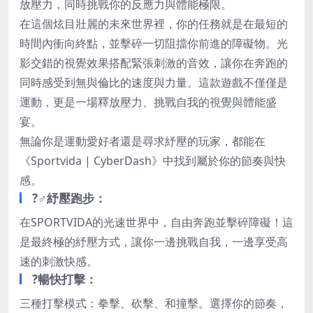
放壓力，同時挑戰你的反應力與體能極限。
在這個炫目壯麗的未來世界裡，你的任務就是在最短的
時間內衝向終點，並擊碎一切阻擋你前進的障礙物。光
影交錯的視覺效果搭配緊張刺激的音效，讓你在奔跑的
同時感受到無與倫比的速度與力量。
這款遊戲不僅僅是
運動，更是一場釋放壓力、挑戰自我的視覺與體能盛
宴。
無論你是運動愛好者還是尋求紓壓的玩家，都能在
《Sportvida | CyberDash》中找到屬於你的節奏與快
感。
?‍♂️紓壓跑步：
在SPORTVIDA的光速世界中，自由奔跑並擊碎障礙！這
是最終極的紓壓方式，
讓你一邊挑戰自我，一邊享受高
速的刺激快感。
?暢快打擊：
三種打擊模式：拳擊、砍擊、和撞擊。選擇你的節奏，