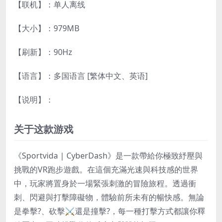
【联机】：单人离线
【大小】：979MB
【刷新】：90Hz
【语言】：多国语言 [繁体中文、英语]
【说明】：
关于这款游戏
《Sportvida | CyberDash》是一款帶給你極致紓壓
與
挑戰
的
VR跑步遊戲
。在這個充滿光速與科技感的世界
中，玩家將置身於一場緊張刺激的冒險旅程。透過衝
刺、閃避與打擊障礙物，體驗前所未有的暢快感。無論
是
拳擊
?、
砍擊
⚔️還是
撞擊
?，每一種打擊方式都讓你釋