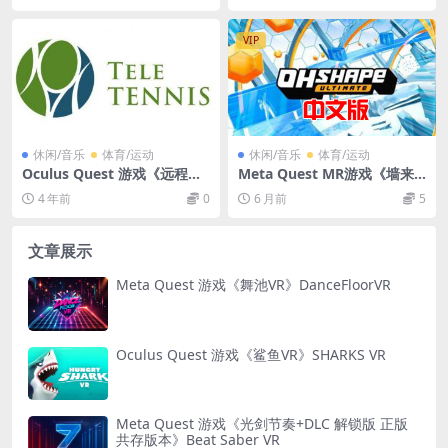
VIP
休闲/音乐
体育/运动
休闲/音乐
体育/运动
Oculus Quest 游戏《远程网
Meta Quest MR游戏《墙来
球VR》Tele Tennis VR
了VR》OhShape 中文版 游戏
4 年前
0
6 月前
5
下载
文章展示
Meta Quest 游戏《舞池VR》DanceFloorVR
Oculus Quest 游戏《鲨鱼VR》SHARKS VR
Meta Quest 游戏《光剑节奏+DLC 解锁版 正版
共存版本》Beat Saber VR