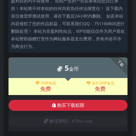
盈利目的均不得使用， 否则产生的一切后果将由您自己承
担！本站将不对本站的任何内容负任何法律责任！ 该下载内
容仅做宽带测试使用，请在下载后24小时内删除。 如若本站
内容侵犯了您的作品权益，可联系我们QQ：751166800进行
删除处理！ 本站为非盈利性站点，VIP功能仅仅作为用户喜欢
本站赞助捐赠打赏作为网站服务器支出费用，所有内容不作
为商业行为。
下载
5
金币
SVIP会员
永久SVIP会员
免费
免费
购买下载权限
解压密码：678vr.com