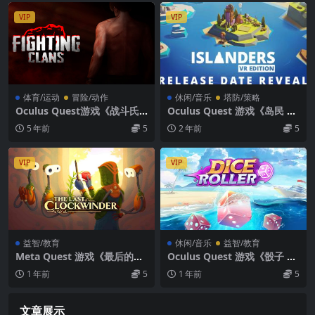
VIP
VIP
体育/运动
冒险/动作
休闲/音乐
塔防/策略
Oculus Quest游戏《战斗氏
Oculus Quest 游戏《岛民 VR
族VR》Fighting Clans VR 拳
版》ISLANDERS VR Edition
5 年前
5
2 年前
5
击游戏下载
VIP
VIP
益智/教育
休闲/音乐
益智/教育
Meta Quest 游戏《最后的上
Oculus Quest 游戏《骰子 V
弦器VR》The Last Clockwin
R》Dice Roller VR
1 年前
5
1 年前
5
der VR
文章展示