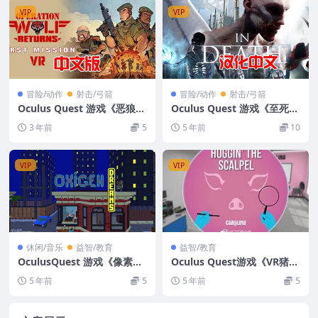
VIP
VIP
冒险/动作
射击/弓箭
冒险/动作
射击/弓箭
Oculus Quest 游戏《恶狼行
Oculus Quest 游戏《至死
动 回归VR》Operation Wol
亡：解脱》汉化中文版 In De
3 年前
5
5 年前
10
f Returns: First Mission VR
ath: Unchained VR
VIP
VIP
休闲/音乐
益智/教育
益智/教育
OculusQuest 游戏《像素梦
Oculus Quest游戏《VR猪解
VR》Oxygen Dreams Ques
剖模拟器》VR Pig Dissectio
5 年前
5
5 年前
5
t VR
n: Hoggin’ the Scalpel