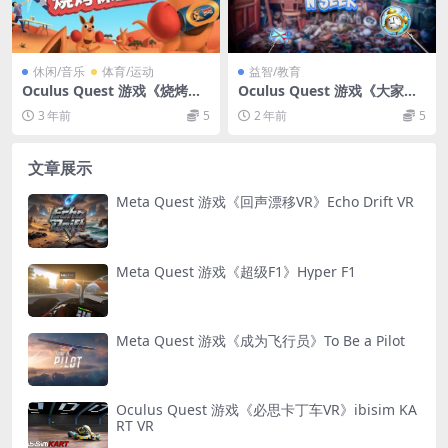
休闲/音乐
体育/运动
益智/教育
Oculus Quest 游戏《烧烤保
Oculus Quest 游戏《大家来
卫战VR》Beers and Boomer
找茬》Find N Seek – Hidde
3 年前
5
2 年前
5
angs VR
n Objects Game
文章展示
Meta Quest 游戏《回声漂移VR》Echo Drift VR
Meta Quest 游戏《超级F1》Hyper F1
Meta Quest 游戏《成为飞行员》To Be a Pilot
Oculus Quest 游戏《必思卡丁车VR》ibisim KA
RT VR