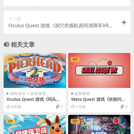
an Within
下一篇
Oculus Quest 游戏《洞穴挖掘机房间清障车VR》C
ave Digger Room Wrecker VR
相关文章
VIP
VIP
休闲/音乐
益智/教育
益智/教育
Oculus Quest 游戏《码头街
Meta Quest 游戏《技能问题
机厅2 VR》Pierhead Arcade
VR》Skill Issue VR
4 年前
5
1 年前
5
2 VR
VIP
VIP