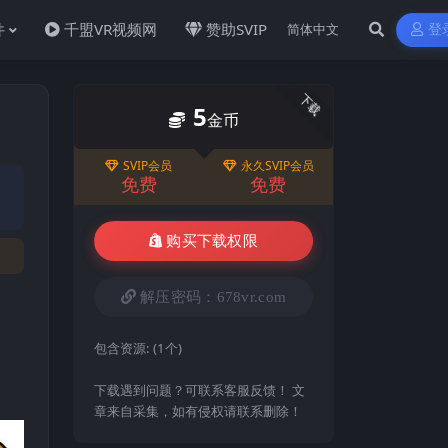
件
千盟VR视频网
赞助SVIP
登
下载
5
金币
SVIP会员
永久SVIP会员
免费
免费
购买下载权限
解压密码：678vr.com
包含资源:
(1个)
下载遇到问题？可联系客服反馈！ 文
章来自采集，如有侵权请联系删除！