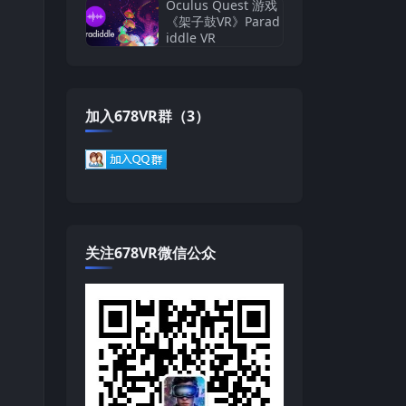
or
Oculus Quest 游戏
《架子鼓VR》Parad
iddle VR
加入678VR群（3）
关注678VR微信公众