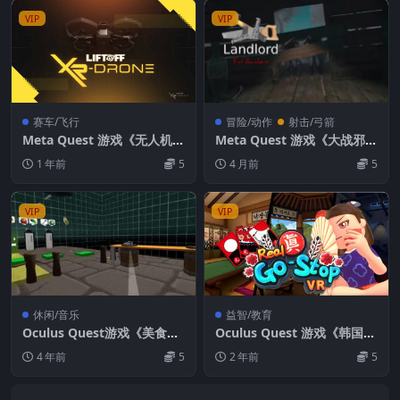
VIP
VIP
赛车/飞行
冒险/动作
射击/弓箭
Meta Quest 游戏《无人机》
Meta Quest 游戏《大战邪恶
Liftoff: XR
觉醒》Land Lord VR: Evil A
1 年前
5
4 月前
5
wakens
VIP
VIP
休闲/音乐
益智/教育
Oculus Quest游戏《美食捕
Oculus Quest 游戏《韩国花
手》Food Flinger VR 游戏
牌VR》Real-Gostop VR
4 年前
5
2 年前
5
下载