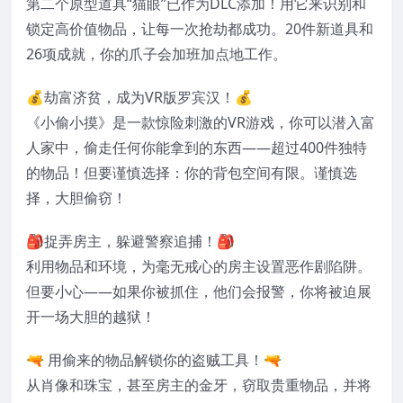
第二个原型道具“猫眼”已作为DLC添加！用它来识别和
锁定高价值物品，让每一次抢劫都成功。20件新道具和
26项成就，你的爪子会加班加点地工作。
💰劫富济贫，成为VR版罗宾汉！💰
《小偷小摸》是一款惊险刺激的VR游戏，你可以潜入富
人家中，偷走任何你能拿到的东西——超过400件独特
的物品！但要谨慎选择：你的背包空间有限。谨慎选
择，大胆偷窃！
🎒捉弄房主，躲避警察追捕！🎒
利用物品和环境，为毫无戒心的房主设置恶作剧陷阱。
但要小心——如果你被抓住，他们会报警，你将被迫展
开一场大胆的越狱！
🔫 用偷来的物品解锁你的盗贼工具！🔫
从肖像和珠宝，甚至房主的金牙，窃取贵重物品，并将