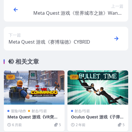
上一篇
Meta Quest 游戏《世界城市之旅》Wande
rEarth : villes de la Coupe du monde
下一篇
Meta Quest 游戏《赛博瑞德》CYBRID
相关文章
VIP
VIP
冒险/动作
射击/弓箭
射击/弓箭
Meta Quest 游戏《VR突击
Oculus Quest 游戏《子弹时
队：街机射击游戏》VR Com
间VR》Bullet Time VR
6 月前
5
2 年前
5
mando: Arcade Shooter