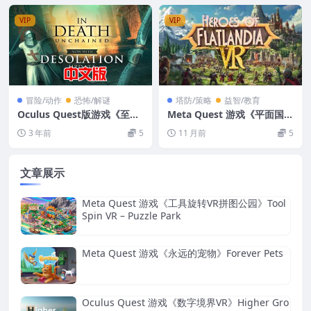
VIP
VIP
冒险/动作
恐怖/解谜
塔防/策略
益智/教育
Oculus Quest版游戏《至死
Meta Quest 游戏《平面国英
亡：解脱VR》In Death: Unc
雄 VR》Heroes of Flatlandi
3 年前
5
11 月前
5
hained VR游戏破解版下载
a VR
文章展示
Meta Quest 游戏《工具旋转VR拼图公园》Tool
Spin VR – Puzzle Park
Meta Quest 游戏《永远的宠物》Forever Pets
Oculus Quest 游戏《数字境界VR》Higher Gro