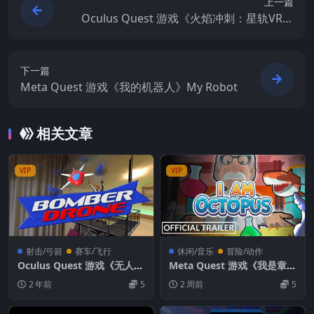
上一篇
Oculus Quest 游戏《火焰冲刺：星轨VR》
BlazeRush: Star Track VR
下一篇
Meta Quest 游戏《我的机器人》My Robot
相关文章
VIP
VIP
射击/弓箭
赛车/飞行
休闲/音乐
冒险/动作
Oculus Quest 游戏《无人轰
Meta Quest 游戏《我是章
炸机VR》Bomber Drone V
鱼》I Am Octopus
2 年前
5
2 周前
5
R