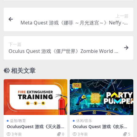
上一篇
Meta Quest 游戏《娜菲 ～月光迷宫～》Neffy -M
oonlight Labyrinth-
下一篇
Oculus Quest 游戏《僵尸世界》Zombie World V
R
相关文章
VIP
益智/教育
休闲/音乐
OculusQuest 游戏《灭火器
Oculus Quest 游戏《欢乐派
培训VR》Fire Extinguisher T
对VR》Party Pumper VR
3 年前
0
3 年前
5
raining VR