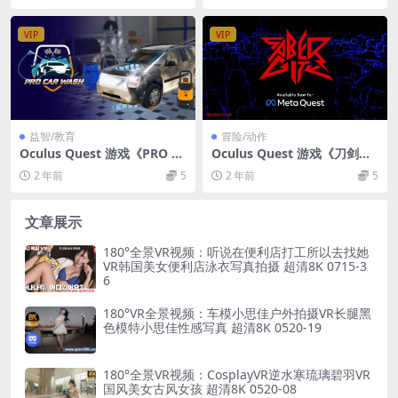
VIP
VIP
益智/教育
冒险/动作
Oculus Quest 游戏《PRO Ca
Oculus Quest 游戏《刀剑决
r Wash VR》专业洗车VR
斗》Saber City
2 年前
5
2 年前
5
文章展示
180°全景VR视频：听说在便利店打工所以去找她
VR韩国美女便利店泳衣写真拍摄 超清8K 0715-3
6
180°VR全景视频：车模小思佳户外拍摄VR长腿黑
色模特小思佳性感写真 超清8K 0520-19
180°全景VR视频：CosplayVR逆水寒琉璃碧羽VR
国风美女古风女孩 超清8K 0520-08