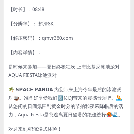
【时长】：08:48
【分辨率】： 超清8K
【解压密码】：qmvr360.com
【内容详情】：
是时候来参加——夏日终极狂欢·上海比基尼泳池派对 |
AQUA FIESTA泳池派对
🌴 𝗦𝗣𝗔𝗖𝗘 𝗣𝗔𝗡𝗗𝗔 为您带来上海今年最后的泳池派
对🥥。准备好享受我们6️⃣位DJ带来的震撼音乐吧。🤽
从悠闲的日间氛围到黄金时分的节拍和夜幕降临后的活
力，Aqua Fiesta是您逃离夏日酷暑的绝佳选择🥵🌊。
欢迎来到XR沉浸式体验！