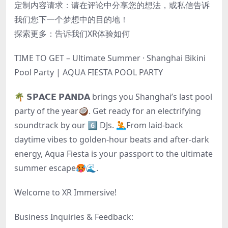
定制内容请求：请在评论中分享您的想法，或私信告诉
我们您下一个梦想中的目的地！
探索更多：告诉我们XR体验如何
TIME TO GET – Ultimate Summer · Shanghai Bikini
Pool Party | AQUA FIESTA POOL PARTY
🌴 𝗦𝗣𝗔𝗖𝗘 𝗣𝗔𝗡𝗗𝗔 brings you Shanghai’s last pool
party of the year🥥. Get ready for an electrifying
soundtrack by our 6️⃣ DJs. 🤽From laid-back
daytime vibes to golden-hour beats and after-dark
energy, Aqua Fiesta is your passport to the ultimate
summer escape🥵🌊.
Welcome to XR Immersive!
Business Inquiries & Feedback: