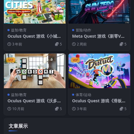
益智/教育
冒险/动作
Oculus Quest 游戏《小城市
Meta Quest 游戏《新零V
VR》Little Cities VR
R》Shin Zero VR
3 年前
5
2 周前
5
VIP
VIP
益智/教育
体育/运动
Oculus Quest 游戏《沃多米
Oculus Quest 游戏《滑板运
VR》Wordomi VR
动VR》District M VR
10 月前
5
3 年前
5
文章展示