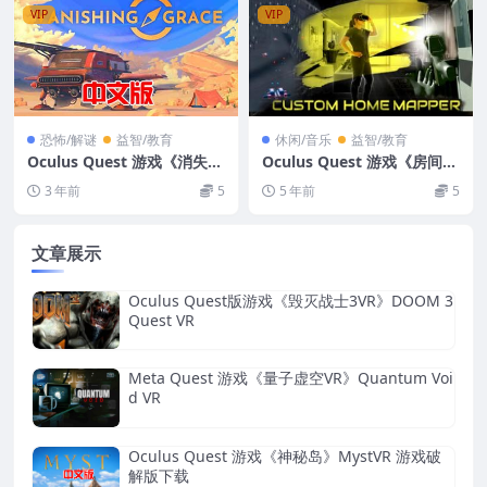
VIP
VIP
恐怖/解谜
益智/教育
休闲/音乐
益智/教育
Oculus Quest 游戏《消失的
Oculus Quest 游戏《房间编
恩典VR》Vanishing Grace
辑器VR》Custom Home M
3 年前
5
5 年前
5
VR游戏下载
apper VR
文章展示
Oculus Quest版游戏《毁灭战士3VR》DOOM 3
Quest VR
Meta Quest 游戏《量子虚空VR》Quantum Voi
d VR
Oculus Quest 游戏《神秘岛》MystVR 游戏破
解版下载