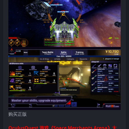
购买正版
OculusQuest 游戏《Space Merchants Arena》太