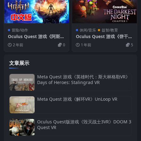
冒险/动作
休闲/音乐
益智/教育
Oculus Quest 游戏《阿斯加
Oculus Quest 游戏《饼干跑
德之怒 2 汉化中文版》Asgar
酷：至暗之夜 ~ 第 1 章 ~》C
2 年前
0
1 年前
5
ds Wrath 2
ookieRun: The Darkest Ni
ght ~ Chapter1 ~
文章展示
Meta Quest 游戏《英雄时代：斯大林格勒VR》
Days of Heroes: Stalingrad VR
Meta Quest 游戏《解环VR》UnLoop VR
Oculus Quest版游戏《毁灭战士3VR》DOOM 3
Quest VR