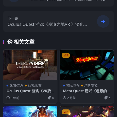
压力VR游戏 RefugeVR:Virtual reality medi
tation
下一篇
Oculus Quest 游戏《崩溃之地VR 》汉化中
文版 Crashland VR
相关文章
VIP
休闲/音乐
益智/教育
冒险/动作
塔防/策略
Oculus Quest 游戏《VR残
Meta Quest 游戏《愚蠢的汽
疾人士》Imercyve Living w
车VR》Stupid Cars VR
3 年前
0
2 月前
5
ith Disability VR
VIP