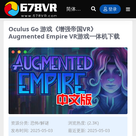
登录
Oculus Go 游戏《增强帝国VR》
Augmented Empire VR游戏一体机下载
资源分类:
恐怖/解谜
浏览热度: (2.3K)
发布时间: 2025-05-03
最近更新: 2025-05-03