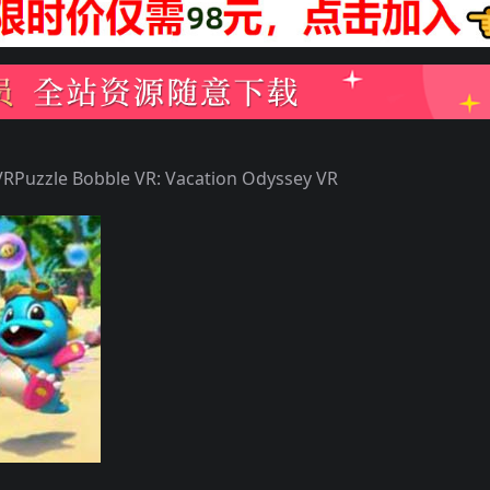
le Bobble VR: Vacation Odyssey VR