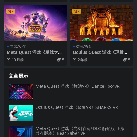
VIP
VIP
冒险/动作
益智/教育
Meta Quest 游戏《星球大
Oculus Quest 游戏《玛雅潘
战：超越胜利》Star Wars: B
VR》Mayapan VR
10 月前
5
2 年前
5
eyond Victory
文章展示
Meta Quest 游戏《舞池VR》DanceFloorVR
Oculus Quest 游戏《鲨鱼VR》SHARKS VR
Meta Quest 游戏《光剑节奏+DLC 解锁版 正版
共存版本》Beat Saber VR