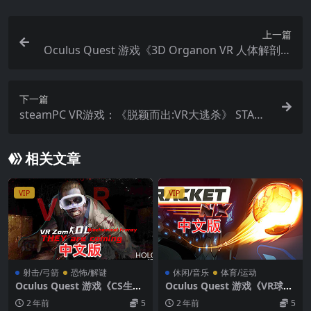
上一篇
Oculus Quest 游戏《3D Organon VR 人体解剖学
VR》3D Organon VR Anatomy 2021 VR
下一篇
steamPC VR游戏：《脱颖而出:VR大逃杀》 STAND
OUT : VR Battle Royale VR
相关文章
VIP
VIP
射击/弓箭
恐怖/解谜
休闲/音乐
体育/运动
Oculus Quest 游戏《CS生化
Oculus Quest 游戏《VR球
危机》VRzomOL
拍/壁球》Racket: Nx VR游戏
2 年前
5
2 年前
5
中文版下载