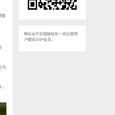
攀爬
网站会不定期随机给一些注册用
户赠送SVIP会员。
斧
弓为
命，