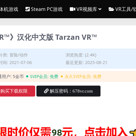
一体机游戏
Steam PC游戏
VR视频库
VR工具/
VR™》汉化中文版 Tarzan VR™
分类:
冒险/动作
浏览热度: (2.4K)
间: 2021-07-06
最近更新: 2025-08-21
通用户:
5金币
SVIP会员:
免费
永久SVIP会员:
免费
购买下载权限
解压密码：678vr.com