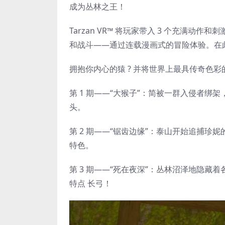
成为丛林之王！
Tarzan VR™ 将玩家带入 3 个充满
和战斗——通过连载漫画式的冒险体验。在此
拥抱你内心的猿 ? 并将世界上最具传奇色
第 1 期——“大猴子”：简被一群入侵者
头。
第 2 期——“锯齿边缘”：泰山开始追捕
特色。
第 3 期——“死在夜深”：丛林沼泽地隐
特点 长弓！