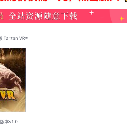
Tarzan VR™
本v1.0