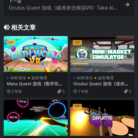
下一篇
Oculus Quest 游戏《瞄准射击模拟VR》Take Aim
VR
相关文章
VIP
VIP
休闲/音乐
益智/教育
休闲/音乐
益智/教育
Meta Quest 游戏《数学世界
Oculus Quest 游戏《迷你市
VR》Math World VR
场模拟器 VR》Mini-Market
2 年前
5
1 年前
5
Simulator VR
VIP