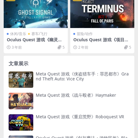
休闲/音乐
赛车/飞行
冒险/动作
Oculus Quest 游戏《幽灵信
Oculus Quest 游戏《项目终
号：群星游戏》Ghost Signa
止VR》Project Terminus VR
3 年前
5
2 年前
5
l: A Stellaris Game
文章展示
Meta Quest 游戏《侠盗猎车手：罪恶都市》Gra
nd Theft Auto: Vice City
Meta Quest 游戏《战斗殴者》Haymaker
Meta Quest 游戏《重启荒野》Roboquest VR
Oculus Quest 游戏《剑与魔法：游牧民族》Bla