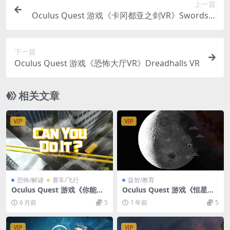
上一篇
Oculus Quest 游戏《卡冈都亚之剑VR》Swords o
f Gargantua VR
下一篇
Oculus Quest 游戏《恐怖大厅VR》Dreadhalls VR
相关文章
VIP
VIP
恐怖/解谜
赛车/飞行
益智/教育
Oculus Quest 游戏《你能做
Oculus Quest 游戏《恒星虚
到吗VR》Can You Do It-VR
拟VR》Stellarium VR
6 月前
5
1 年前
5
Experience VR 游戏下载
VIP
VIP