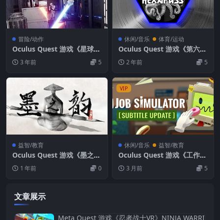
冒险/动作
休闲/音乐
体育/运动
Oculus Quest 游戏《星球大
Oculus Quest 游戏《第六维
战®绝地武士》STAR WARS
度VR》Hexapuss VR
3 年前
5
2 年前
5
™ Jedi Knight II – Jedi Out
cast™
VIP
益智/教育
休闲/音乐
益智/教育
Oculus Quest 游戏《墨之韵
Oculus Quest 游戏《工作模
VR》You, Calligrapher VR
拟器VR》Job Simulator 必
1 年前
0
3 月前
5
玩VR游戏破解版下载
文章展示
Meta Quest 游戏《忍者战士VR》NINJA WARRI