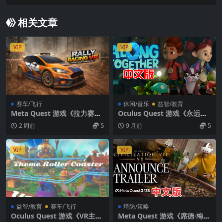
Kingspray GraffitiVR
相关文章
VIP
VIP
赛车/飞行
休闲/音乐
益智/教育
Meta Quest 游戏《拉力赛车
Oculus Quest 游戏《永远在
VR：极限速度挑战》Rally Ra
一起》Along Together VR游
2 周前
5
9 月前
5
cing VR: Xtreme Speed Cha
戏下载
llenge
VIP
VIP
益智/教育
赛车/飞行
塔防/策略
Oculus Quest 游戏《VR主题
Meta Quest 游戏《席德·梅尔