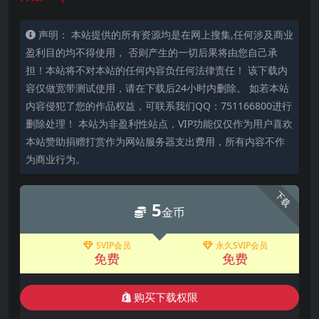
声明： 本站提供的所有资源均是在网上搜集,任何涉及商业
盈利目的均不得使用， 否则产生的一切后果将由您自己承
担！本站将不对本站的任何内容负任何法律责任！ 该下载内
容仅做宽带测试使用，请在下载后24小时内删除。 如若本站
内容侵犯了您的作品权益，可联系我们QQ：751166800进行
删除处理！ 本站为非盈利性站点，VIP功能仅仅作为用户喜欢
本站赞助捐赠打赏作为网站服务器支出费用，所有内容不作
为商业行为。
下载
5
金币
SVIP会员
永久SVIP会员
免费
免费
购买下载权限