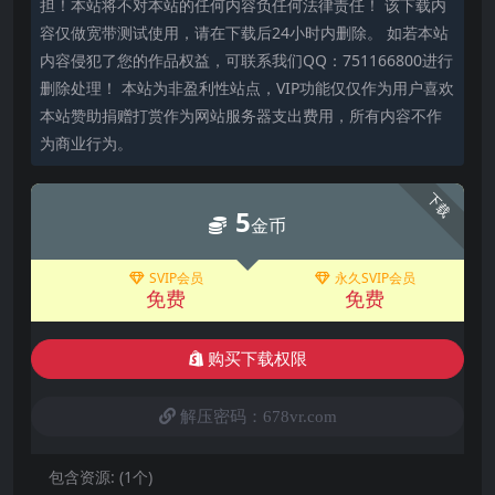
担！本站将不对本站的任何内容负任何法律责任！ 该下载内
容仅做宽带测试使用，请在下载后24小时内删除。 如若本站
内容侵犯了您的作品权益，可联系我们QQ：751166800进行
删除处理！ 本站为非盈利性站点，VIP功能仅仅作为用户喜欢
本站赞助捐赠打赏作为网站服务器支出费用，所有内容不作
为商业行为。
下载
5
金币
SVIP会员
永久SVIP会员
免费
免费
购买下载权限
解压密码：678vr.com
包含资源:
(1个)