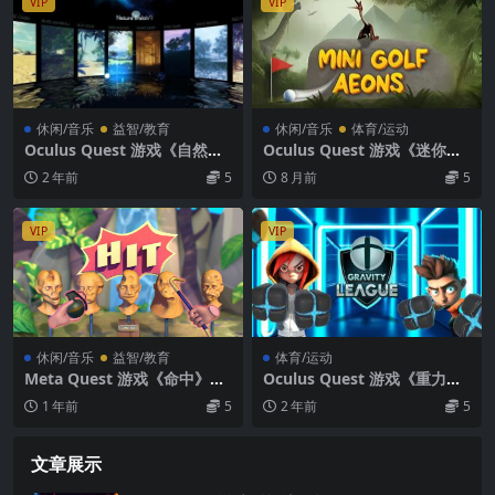
VIP
VIP
休闲/音乐
益智/教育
休闲/音乐
体育/运动
Oculus Quest 游戏《自然之
Oculus Quest 游戏《迷你高
旅VR》Nature Treks VR 游
尔夫永恒VR》Mini Golf Aeo
2 年前
5
8 月前
5
戏下载
ns VR
VIP
VIP
休闲/音乐
益智/教育
体育/运动
Meta Quest 游戏《命中》HI
Oculus Quest 游戏《重力联
T VR
赛VR》Gravity League VR
1 年前
5
2 年前
5
文章展示