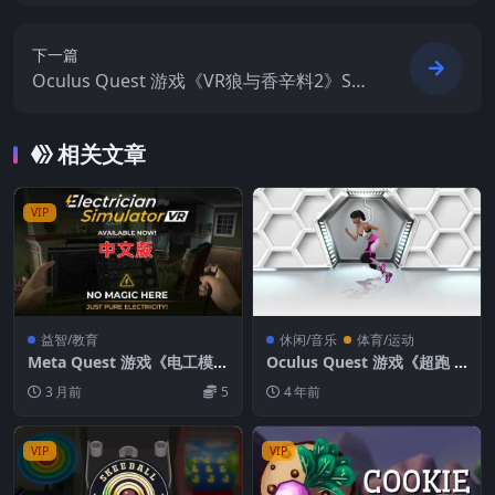
st
下一篇
Oculus Quest 游戏《VR狼与香辛料2》Spi
ce Wolf VR 2
相关文章
VIP
益智/教育
休闲/音乐
体育/运动
Meta Quest 游戏《电工模拟
Oculus Quest 游戏《超跑 –
器VR》Electrician Simulat
VR健身游戏3D：科幻滑板游
3 月前
5
4 年前
or VR
戏》Hyper Run – VR Fitnes
s Games 3D : SciFi Race Ga
me
VIP
VIP