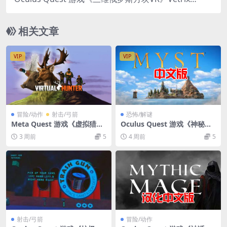
R 中文版游戏下载
相关文章
VIP
VIP
冒险/动作
射击/弓箭
恐怖/解谜
Meta Quest 游戏《虚拟猎人
Oculus Quest 游戏《神秘
VR》Virtual Hunter VR
岛》MystVR 游戏破解版下载
3 周前
5
4 周前
5
射击/弓箭
冒险/动作