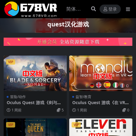
登录
quest汉化游戏
VIP
冒险/动作
益智/教育
Oculus Quest 游戏《剑与魔
Oculus Quest 游戏《在 VR
法：游牧民族》Blade & Sorc
中学习语言》Mondly: Learn
1 周前
5
1 周前
0
ery: Nomad
Languages in VR
VIP
VIP