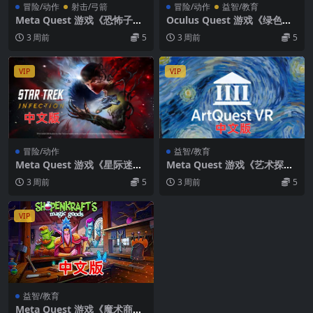
冒险/动作
射击/弓箭
冒险/动作
益智/教育
Meta Quest 游戏《恐怖子午
Oculus Quest 游戏《绿色地
线VR》Dread Meridian VR
狱VR》Green Hell VR
3 周前
5
3 周前
5
VIP
VIP
冒险/动作
益智/教育
Meta Quest 游戏《星际迷
Meta Quest 游戏《艺术探索
航：感染VR》Star Trek: Infe
VR》ArtQuest VR
3 周前
5
3 周前
5
ction VR
VIP
益智/教育
Meta Quest 游戏《魔术商品