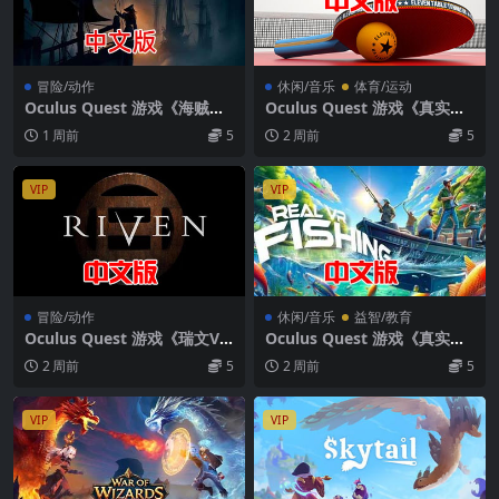
冒险/动作
休闲/音乐
体育/运动
Oculus Quest 游戏《海贼女
Oculus Quest 游戏《真实乒
王：被遗忘的传奇》The Pirat
乓球VR》Eleven: Table Tenn
1 周前
5
2 周前
5
e Queen: A Forgotten Lege
is VR中文游戏下载
nd
VIP
VIP
冒险/动作
休闲/音乐
益智/教育
Oculus Quest 游戏《瑞文V
Oculus Quest 游戏《真实钓
R》Riven VR
鱼VR》DLC 解锁版 Real VR F
2 周前
5
2 周前
5
ishing VR Beta
VIP
VIP