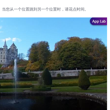
中。 当您从一个位置跳到另一个位置时，请花点时间。