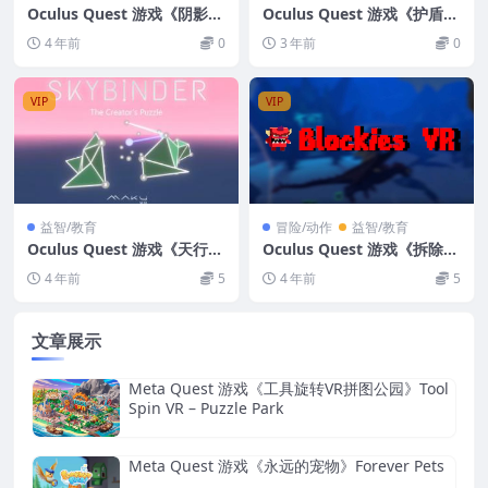
Oculus Quest 游戏《阴影V
Oculus Quest 游戏《护盾者
R》Shadows VR
传说VR》Legend of the Shi
4 年前
0
3 年前
0
eldBearers VR
VIP
VIP
益智/教育
冒险/动作
益智/教育
Oculus Quest 游戏《天行者
Oculus Quest 游戏《拆除积
VR》Skybinder VR
木VR》 Blockies VR
4 年前
5
4 年前
5
文章展示
Meta Quest 游戏《工具旋转VR拼图公园》Tool
Spin VR – Puzzle Park
Meta Quest 游戏《永远的宠物》Forever Pets