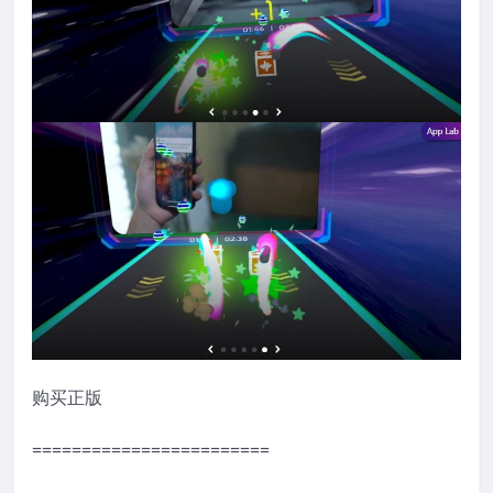
购买正版
========================