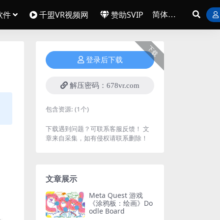
软件
千盟VR视频网
赞助SVIP
下载
登录后下载
解压密码：678vr.com
包含资源:
(1个)
下载遇到问题？可联系客服反馈！ 文
章来自采集，如有侵权请联系删除！
文章展示
Meta Quest 游戏
《涂鸦板：绘画》Do
odle Board