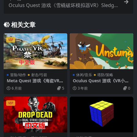
Oculus Quest 游戏《雪橇破坏模拟器VR》Sledge
Destruction Simulator VR
相关文章
VIP
冒险/动作
射击/弓箭
休闲/音乐
塔防/策略
Meta Quest 游戏《海盗VR：
Oculus Quest 游戏《VR小蜜
骷髅旗》Pirates VR: Jolly Ro
蜂》Unstung VR
6 月前
5
3 年前
0
ger
VIP