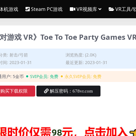
一体机游戏
Steam PC游戏
VR视频库
VR工具/
游戏 VR》Toe To Toe Party Games V
分类:
射击/弓箭
浏览热度: (2.0K)
间: 2023-01-31
最近更新: 2023-01-31
通用户:
5金币
SVIP会员:
免费
永久SVIP会员:
免费
购买下载权限
解压密码：678vr.com