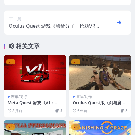
Connect VR
下一篇
Oculus Quest 游戏《黑帮分子：抢劫VR》
Gangster: Dirty Money VR
相关文章
VIP
VIP
赛车/飞行
冒险/动作
Meta Quest 游戏《V1：涡
Oculus Quest版《剑与魔法
轮赛道》V1: Turbo Track
VR》Blade And Sorcery Cl
8 月前
5
6 年前
5
oneVR 游戏下载
VIP
VIP