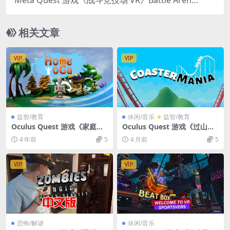
VR
相关文章
VIP
VIP
益智/教育
休闲/音乐
益智/教育
Oculus Quest 游戏《家庭瑜
Oculus Quest 游戏《过山车
伽VR》Home YogaVR
狂欢VR》CoasterMania VR
4 年前
5
4 月前
5
VIP
VIP
恐怖/解谜
休闲/音乐