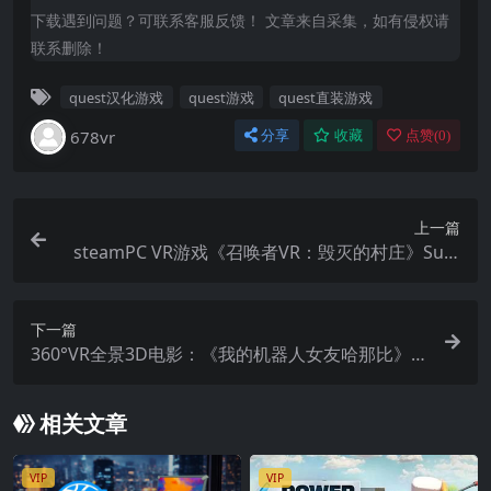
下载遇到问题？可联系客服反馈！ 文章来自采集，如有侵权请
联系删除！
quest汉化游戏
quest游戏
quest直装游戏
678vr
分享
收藏
点赞(
0
)
上一篇
steamPC VR游戏《召唤者VR：毁灭的村庄》Sum
moner VR : The ruined village 游戏下载
下一篇
360°VR全景3D电影：《我的机器人女友哈那比》4
K超清真人VR全景电影下载
相关文章
VIP
VIP