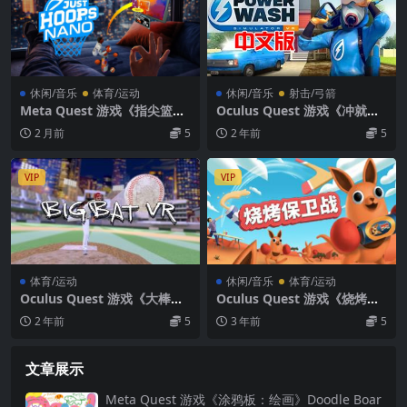
休闲/音乐
体育/运动
休闲/音乐
射击/弓箭
Meta Quest 游戏《指尖篮球
Oculus Quest 游戏《冲就完
VR》Just Hoops Nano VR
事模拟器VR》PowerWash Si
2 月前
5
2 年前
5
mulator VR
VIP
VIP
体育/运动
休闲/音乐
体育/运动
Oculus Quest 游戏《大棒球
Oculus Quest 游戏《烧烤保
VR》Big Bat VR
卫战VR》Beers and Boomer
2 年前
5
3 年前
5
angs VR
文章展示
Meta Quest 游戏《涂鸦板：绘画》Doodle Boar