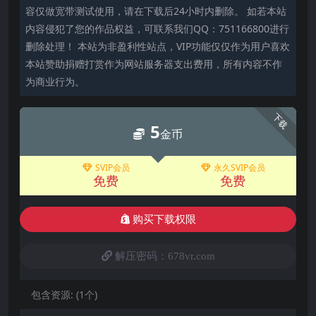
容仅做宽带测试使用，请在下载后24小时内删除。 如若本站
内容侵犯了您的作品权益，可联系我们QQ：751166800进行
删除处理！ 本站为非盈利性站点，VIP功能仅仅作为用户喜欢
本站赞助捐赠打赏作为网站服务器支出费用，所有内容不作
为商业行为。
下载
5
金币
SVIP会员
永久SVIP会员
免费
免费
购买下载权限
解压密码：678vr.com
包含资源:
(1个)