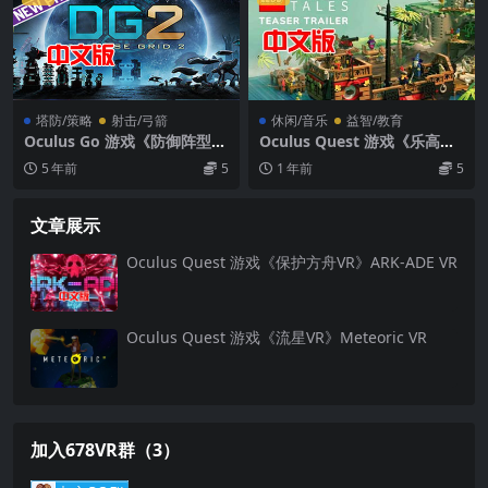
塔防/策略
射击/弓箭
休闲/音乐
益智/教育
Oculus Go 游戏《防御阵型2
Oculus Quest 游戏《乐高®
VR》中文版 Defense Grid 2
砖块故事》LEGO® Bricktale
5 年前
5
1 年前
5
VR游戏下载
s
文章展示
Oculus Quest 游戏《保护方舟VR》ARK-ADE VR
Oculus Quest 游戏《流星VR》Meteoric VR
加入678VR群（3）