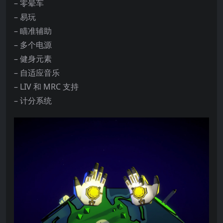
– 零晕车
– 易玩
– 瞄准辅助
– 多个电源
– 健身元素
– 自适应音乐
– LIV 和 MRC 支持
– 计分系统