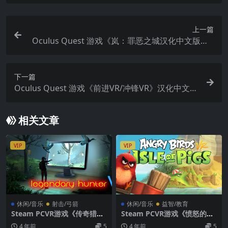
上一篇
Oculus Quest 游戏《岚：罪恶之城汉化中文版》A
rashi: Castles of Sin – Final Cut
下一篇
Oculus Quest 游戏《前进VR/冲锋VR》汉化中文版
Onward VR
相关文章
VIP
VIP
休闲/音乐
射击/弓箭
休闲/音乐
益智/教育
Steam PCVR游戏《传奇猎人
Steam PCVR游戏《愤怒的小
VR》Legendary Hunter VR
鸟VR》Angry Birds VR: Isle
4 年前
5
4 年前
5