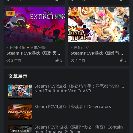
of Pigs
VIP
VIP
休闲/音乐
射击/弓箭
体育/运动
Steam PCVR游戏《狂乱灭
SteamPCVR游戏《爆炸节
绝》Frenzy Extinction
拍》_Blast Beat
2 年前
5
4 年前
5
文章展示
Steam PCVR游戏《侠盗猎车手：罪恶都市VR》G
rand Theft Auto: Vice City VR
Steam PCVR游戏《亵渎者》Desecrators
Steam PCVR 游戏《遏制计划2：侦察》Contain
ment Initiative 2: Recon