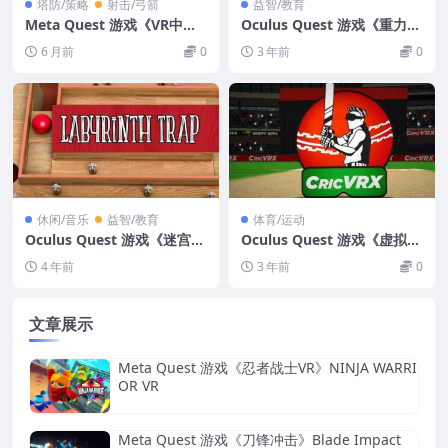
塔防/策略
射击/弓箭
益智/教育
Meta Quest 游戏《VR中世
Oculus Quest 游戏《重力素
纪射箭模拟器》VR Medieval
描VR》Gravity Sketch VR
6 月前
0
3 年前
0
Archery Simulator
游戏免费下载
休闲/音乐
益智/教育
体育/运动
Oculus Quest 游戏《迷宫陷
Oculus Quest 游戏《虚拟板
阱VR》Labyrinth Trap VR
球》CricVRX – Virtual Crick
4 年前
3 年前
0
et with Real Talents
文章展示
Meta Quest 游戏《忍者战士VR》NINJA WARRI
OR VR
Meta Quest 游戏《刀锋冲击》Blade Impact