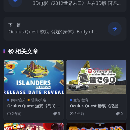
3D电影《2012世界末日》左右3D版 国语高
清 下载
下一篇
Oculus Quest 游戏《我的身体》Body of
Mine
相关文章
VIP
休闲/音乐
塔防/策略
益智/教育
Oculus Quest 游戏《岛民 V
Oculus Quest 游戏《挖掘机
R 版》ISLANDERS VR Editi
技术VR》重機でGo VR
2 年前
5
5 年前
0
on
VIP