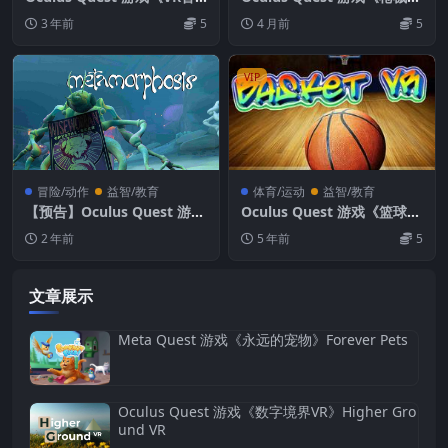
乐会》Amaze VR
界VR》GunWorld VR
3 年前
5
4 月前
5
VIP
冒险/动作
益智/教育
体育/运动
益智/教育
【预告】Oculus Quest 游戏
Oculus Quest 游戏《篮球V
《变形记VR》About Revie
R》Basket VR打篮球体育游
2 年前
5 年前
5
ws VR
戏下载
文章展示
Meta Quest 游戏《永远的宠物》Forever Pets
Oculus Quest 游戏《数字境界VR》Higher Gro
und VR