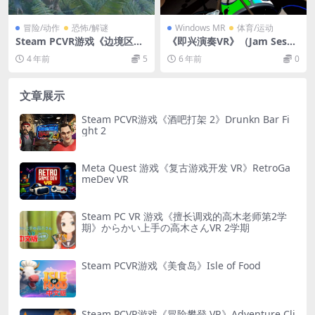
冒险/动作
恐怖/解谜
Windows MR
体育/运动
Steam PCVR游戏《边境区的
《即兴演奏VR》（Jam Sessi
后面 VR》Behind Border Zo
on VR）游戏
4 年前
5
6 年前
0
ne VR
文章展示
Steam PCVR游戏《酒吧打架 2》Drunkn Bar Fi
ght 2
Meta Quest 游戏《复古游戏开发 VR》RetroGa
meDev VR
Steam PC VR 游戏《擅长调戏的高木老师第2学
期》からかい上手の高木さんVR 2学期
Steam PCVR游戏《美食岛》Isle of Food
Steam PCVR游戏《冒险攀登 VR》Adventure Cli