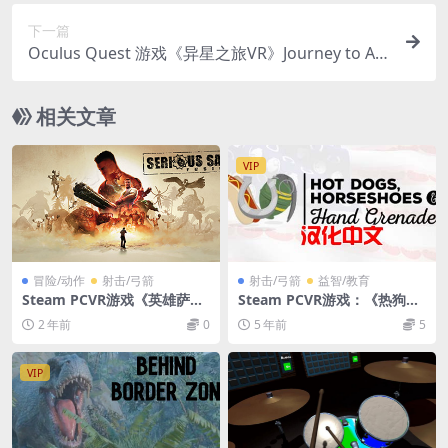
下一篇
Oculus Quest 游戏《异星之旅VR》Journey to Ali
en Worlds VR
相关文章
VIP
冒险/动作
射击/弓箭
射击/弓箭
益智/教育
Steam PCVR游戏《英雄萨姆
Steam PCVR游戏：《热狗马
融合 2017》Serious Sam Fu
蹄铁和手榴弹VR》汉化中文版
2 年前
0
5 年前
5
sion 2017
Hot Dogs, Horseshoes & H
and Grenades VR
VIP