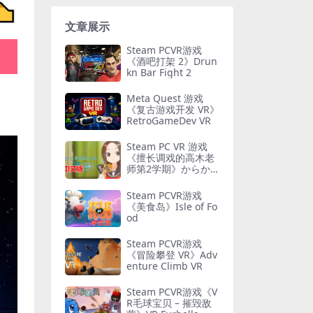
文章展示
Steam PCVR游戏
《酒吧打架 2》Drun
kn Bar Fight 2
Meta Quest 游戏
《复古游戏开发 VR》
RetroGameDev VR
Steam PC VR 游戏
《擅长调戏的高木老
师第2学期》からか
い上手の高木さんVR
2学期
Steam PCVR游戏
《美食岛》Isle of Fo
od
Steam PCVR游戏
《冒险攀登 VR》Adv
enture Climb VR
Steam PCVR游戏《V
R毛球宝贝 – 摧毁敌