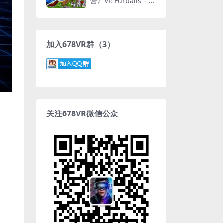
营》VR Furballs – D
emolition
加入678VR群（3）
关注678VR微信公众