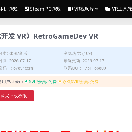
一体机游戏
Steam PC游戏
VR视频库
VR工具/
开发 VR》RetroGameDev VR
分类:
休闲/音乐
浏览热度: (109)
间: 2026-07-17
最近更新: 2026-07-17
码：: 678vr.com
联系QQ：: 751166800
通用户:
5金币
SVIP会员:
免费
永久SVIP会员:
免费
购买下载权限