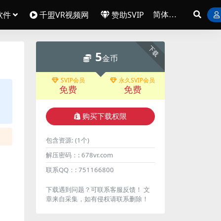
软件
千盟VR视频网
赞助SVIP
下载
5
金币
SVIP会员
永久SVIP会员
免费
免费
购买下载权限
包含资源:
(1个)
解压密码：:
678vr.com
联系QQ：:
751166800
下载遇到问题？可联系客服反馈！ 文
章来自采集，如有侵权请联系删除！