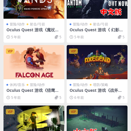
冒险/动作
射击/弓箭
冒险/动作
射击/弓箭
Oculus Quest 游戏《魔杖巫
Oculus Quest 游戏《 幻影行
师VR》Wands VR 汉化中文
动VR》汉化中文版 Phantom:
5 年前
5
5 年前
5
版游戏下载
Covert Ops VR游戏破解版下
载
VIP
VIP
休闲/音乐
冒险/动作
冒险/动作
塔防/策略
Oculus Quest 游戏《猎鹰时
Oculus Quest 游戏《战斧传
代VR》Falcon Age VR 游戏
说 VR》Axegend VR 游戏破
5 年前
5
6 年前
5
下载
解版下载
VIP
VIP