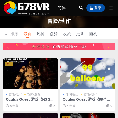
登录
冒险/动作
排序
最新
热度
点赞
收藏
更新
随机
VIP
冒险/动作
恐怖/解谜
休闲/音乐
冒险/动作
Oculus Quest 游戏《NS 378
Oculus Quest 游戏《99个气
0计划VR》NS 3780 VR 游戏
球VR》99 Balloons VR游戏
5 年前
5
5 年前
0
下载
下载