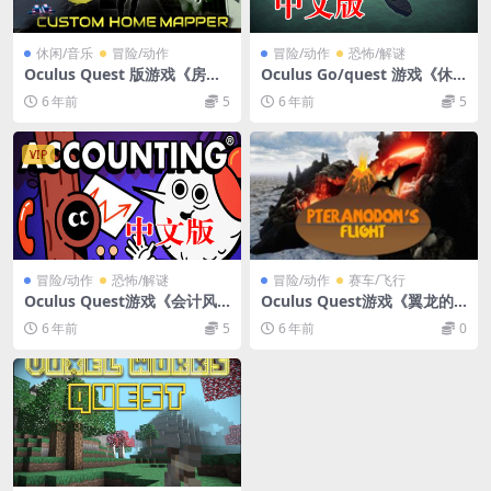
休闲/音乐
冒险/动作
冒险/动作
恐怖/解谜
Oculus Quest 版游戏《房间
Oculus Go/quest 游戏《休
编辑器》Custom Home Arc
闲冒险故事VR》EQQO 中文
6 年前
5
6 年前
5
ade Mapper VR游戏下载
版VR游戏下载
VIP
冒险/动作
恐怖/解谜
冒险/动作
赛车/飞行
Oculus Quest游戏《会计风
Oculus Quest游戏《翼龙的
云》Accounting+VR游戏下
飞行：飞行恐龙游戏VR》Pter
6 年前
5
6 年前
0
载
anodon’s Flight: The Flying
Dinosaur Game