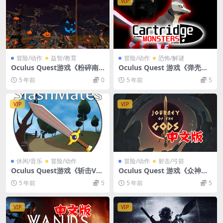
VIP
冒险/动作
益智/教育
冒险/动作
恐怖/解谜
Oculus Quest游戏《粉碎南
Oculus Quest 游戏《弹壳怪
瓜VR》smash calabaza VR
物VR》Cartridge Monsters
5 年前
0
5 年前
5
VR游戏下载
VIP
VIP
休闲/音乐
冒险/动作
冒险/动作
射击/弓箭
Oculus Quest游戏《斩击V
Oculus Quest 游戏《众神之
R》SlashMates VR 游戏破解
旅VR》汉化中文版 Journey o
5 年前
5
5 年前
5
版下载
f The Gods VR游戏下载
VIP
VIP