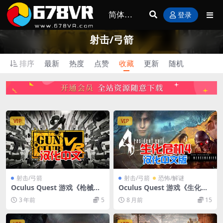
登录
射击/弓箭
排序
最新
热度
点赞
收藏
更新
随机
VIP
VIP
射击/弓箭
射击/弓箭
恐怖/解谜
Oculus Quest 游戏《枪械俱
Oculus Quest 游戏《生化危
乐部VR》汉化中文版 Gun Clu
机4 汉化中文版》Resident E
3 年前
5
8 月前
15
b VR 下载
vil 4 VR