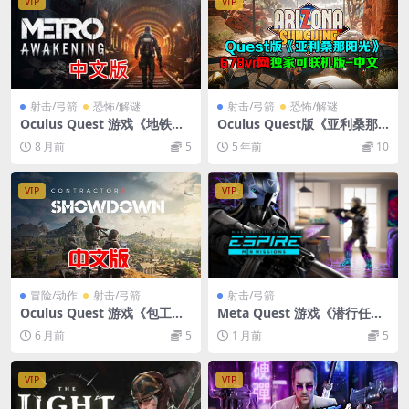
VIP
VIP
射击/弓箭
恐怖/解谜
射击/弓箭
恐怖/解谜
Oculus Quest 游戏《地铁觉
Oculus Quest版《亚利桑那
醒VR》Metro Awakening V
阳光》可联机版Arizona Suns
8 月前
5
5 年前
10
R
hine+DLC全解锁 VR游戏下载
VIP
VIP
冒险/动作
射击/弓箭
射击/弓箭
Oculus Quest 游戏《包工头
Meta Quest 游戏《潜行任
吃鸡对决》Contractors Sho
务》Espire: MR Missions
6 月前
5
1 月前
5
wdown
VIP
VIP