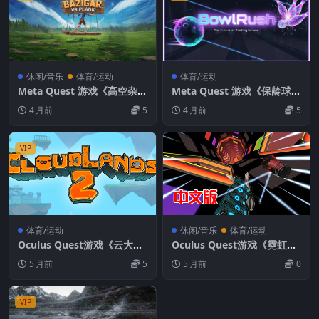
休闲/音乐
体育/运动
体育/运动
Meta Quest 游戏《高空杂技
Meta Quest 游戏《保龄球冲
VR》Bazigar – VR Plank Ga
刺VR》BowlRush VR
4 月前
5
4 月前
5
me VR
VIP
体育/运动
休闲/音乐
体育/运动
Oculus Quest游戏《云大陆/
Oculus Quest游戏《霓虹灯
云端高尔夫2》Cloudlands 2
冲刺VR》Neon SprintVR 骑
5 月前
5
5 月前
0
迷你高尔夫游戏下载
马游戏下载
VIP