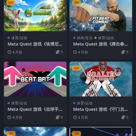
VIP
VIP
体育/运动
休闲/音乐
体育/运动
Meta Quest 游戏《埃博尼高
Meta Quest 游戏《搏击拳击
尔夫VR》EnonoGolf Perso
健身锻炼VR》Fit Beat Com
4 月前
5
4 月前
5
nal VR
bat : Boxing Fitness Work
out VR
VIP
体育/运动
体育/运动
Meta Quest 游戏《击球手V
Meta Quest 游戏《守门员挑
R》Beat Bat VR
战VR》Goalie Challenge V
4 月前
0
4 月前
5
R
VIP
VIP