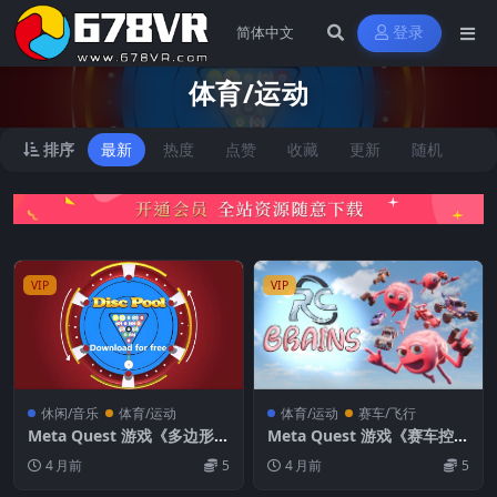
登录
体育/运动
排序
最新
热度
点赞
收藏
更新
随机
VIP
VIP
休闲/音乐
体育/运动
体育/运动
赛车/飞行
Meta Quest 游戏《多边形卡
Meta Quest 游戏《赛车控制
罗姆VR》DiscPool VR
沙盒》RC Brains: Vehicle P
4 月前
5
4 月前
5
ossession Sandbox