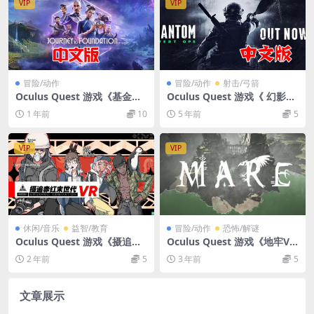
VIP
VIP
冒险/动作
冒险/动作
射击/弓箭
Oculus Quest 游戏《基金会
Oculus Quest 游戏《 幻影行
之旅》Journey to Foundati
动VR》汉化中文版 Phantom:
1 年前
10
5 年前
5
on
Covert Ops VR游戏破解版下
载
VIP
VIP
休闲/音乐
益智/教育
冒险/动作
恐怖/解谜
Oculus Quest 游戏《摄追赤
Oculus Quest 游戏《地牢V
红末世代VR》Umurangi Ge
R》Mare VR 探索解密游戏下
2 年前
5
3 年前
5
neration VR
载
文章展示